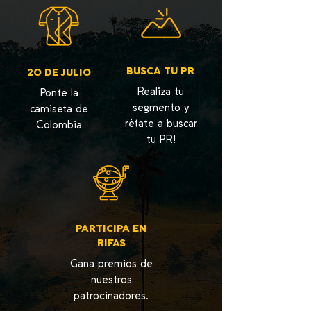
BUSCA TU PR
20 DE JULIO
Realiza tu
Ponte la
segmento y
camiseta de
rétate a buscar
Colombia
tu PR!
PARTICIPA EN
RIFAS
Gana premios de
nuestros
patrocinadores.